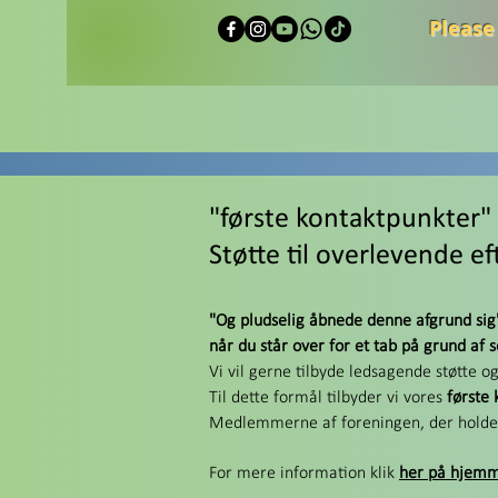
Please
"første kontaktpunkter" 
Støtte til overlevende e
"Og pludselig åbnede denne afgrund sig
når du står over for et tab på grund af 
Vi vil gerne tilbyde ledsagende støtte o
Til dette formål tilbyder vi vores
første
Medlemmerne af foreningen, der holder ti
For mere information klik
her på hjemm