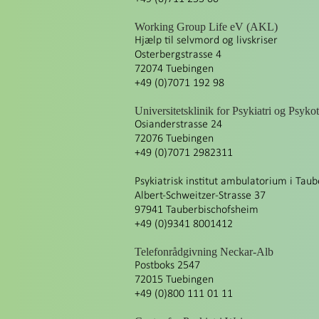
Working Group Life eV (AKL)
Hjælp til selvmord og livskriser
Osterbergstrasse 4
72074 Tuebingen
+49 (0)7071 192 98
Universitetsklinik for Psykiatri og Psyko
Osianderstrasse 24
72076 Tuebingen
+49 (0)7071 2982311
Psykiatrisk institut ambulatorium i Tau
Albert-Schweitzer-Strasse 37
97941 Tauberbischofsheim
+49 (0)9341 8001412
Telefonrådgivning Neckar-Alb
Postboks 2547
72015 Tuebingen
+49 (0)800 111 01 11