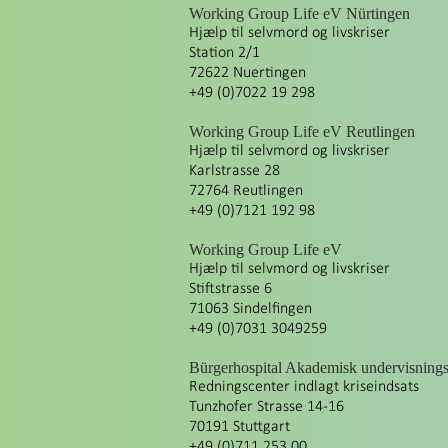
Working Group Life eV Nürtingen
Hjælp til selvmord og livskriser
Station 2/1
72622 Nuertingen
+49 (0)7022 19 298
Working Group Life eV Reutlingen
Hjælp til selvmord og livskriser
Karlstrasse 28
72764 Reutlingen
+49 (0)7121 192 98
Working Group Life eV
Hjælp til selvmord og livskriser
Stiftstrasse 6
71063 Sindelfingen
+49 (0)7031 3049259
Bürgerhospital Akademisk undervisningsh
Redningscenter indlagt kriseindsats
Tunzhofer Strasse 14-16
70191 Stuttgart
+49 (0)711 253 00