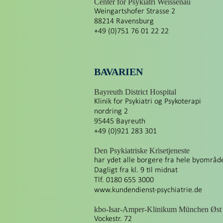
Center for Psykiatri Weissenau
Weingartshofer Strasse 2
88214 Ravensburg
+49 (0)751 76 01 22 22
BAVARIEN
Bayreuth District Hospital
Klinik for Psykiatri og Psykoterapi
nordring 2
95445 Bayreuth
+49 (0)921 283 301
Den Psykiatriske Krisetjeneste
har ydet alle borgere fra hele byområdet
Dagligt fra kl. 9 til midnat
Tlf. 0180 655 3000
www.kundendienst-psychiatrie.de
kbo-Isar-Amper-Klinikum München Øst
Vockestr. 72