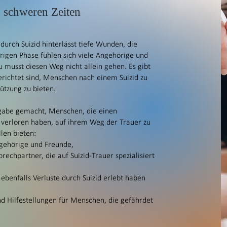
n schweren Zeiten
durch Suizid hinterlässt tiefe Wunden, die
erigen Phase fühlen sich viele Angehörige und
du musst diesen Weg nicht allein gehen. Es gibt
gerichtet sind, Menschen nach einem Suizid zu
ützung zu bieten.
gabe gemacht, Menschen, die einen
 verloren haben, auf ihrem Weg der Trauer zu
len bieten:
gehörige und Freunde,
echpartner, die auf Suizid-Trauer spezialisiert
ebenfalls Verluste durch Suizid erlebt haben
nd Hilfestellungen für Menschen, die gefährdet