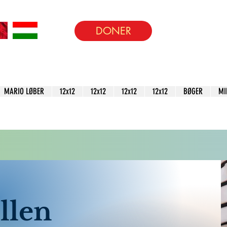
DONER
MARIO LØBER
12x12
12x12
12x12
12x12
BØGER
MI
llen