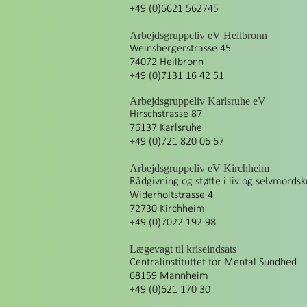
+49 (0)6621 562745
Arbejdsgruppeliv eV Heilbronn
Weinsbergerstrasse 45
74072 Heilbronn
+49 (0)7131 16 42 51
Arbejdsgruppeliv Karlsruhe eV
Hirschstrasse 87
76137 Karlsruhe
+49 (0)721 820 06 67
Arbejdsgruppeliv eV Kirchheim
Rådgivning og støtte i liv og selvmordsk
Widerholtstrasse 4
72730 Kirchheim
+49 (0)7022 192 98
Lægevagt til kriseindsats
Centralinstituttet for Mental Sundhed
68159 Mannheim
+49 (0)621 170 30