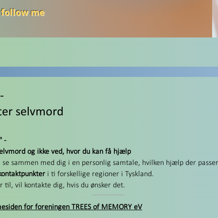
 follow me
-
fter selvmord
"
-
selvmord og ikke ved, hvor du kan få hjælp
g se sammen med dig i en personlig samtale, hvilken hjælp der passer 
 kontaktpunkter
i ti forskellige regioner i Tyskland.
l, vil kontakte dig, hvis du ønsker det.
esiden for foreningen TREES of MEMORY eV