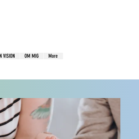
N VISION
OM MIG
More