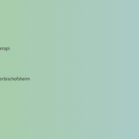
terapi
berbischofsheim