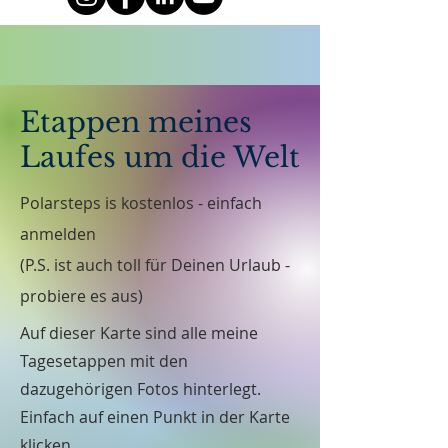
Etappen meines
Laufes um die Welt
Polarsteps is kostenlos - einfach
anmelden
(P.S. ist auch toll für Deinen Urlaub -
probiere es aus)
Auf dieser Karte sind alle meine
Tagesetappen mit den
dazugehörigen Fotos hinterlegt.
Einfach auf einen Punkt in der Karte
klicken.