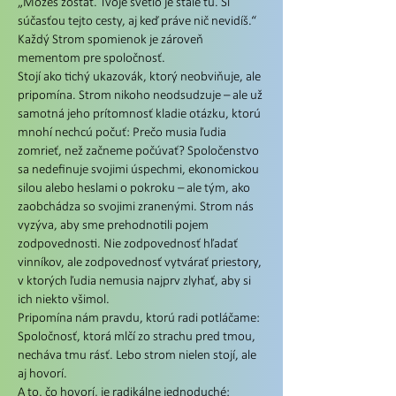
„Môžeš zostať. Tvoje svetlo je stále tu. Si
súčasťou tejto cesty, aj keď práve nič nevidíš.“
Každý Strom spomienok je zároveň
mementom pre spoločnosť.
Stojí ako tichý ukazovák, ktorý neobviňuje, ale
pripomína. Strom nikoho neodsudzuje – ale už
samotná jeho prítomnosť kladie otázku, ktorú
mnohí nechcú počuť: Prečo musia ľudia
zomrieť, než začneme počúvať? Spoločenstvo
sa nedefinuje svojimi úspechmi, ekonomickou
silou alebo heslami o pokroku – ale tým, ako
zaobchádza so svojimi zranenými. Strom nás
vyzýva, aby sme prehodnotili pojem
zodpovednosti. Nie zodpovednosť hľadať
vinníkov, ale zodpovednosť vytvárať priestory,
v ktorých ľudia nemusia najprv zlyhať, aby si
ich niekto všimol.
Pripomína nám pravdu, ktorú radi potláčame:
Spoločnosť, ktorá mlčí zo strachu pred tmou,
necháva tmu rásť. Lebo strom nielen stojí, ale
aj hovorí.
A to, čo hovorí, je radikálne jednoduché: