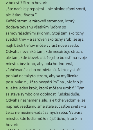
v bolesti? Strom hovorí:
„Ste naďalej prepojení – nie okolnosťami smrti,
ale láskou života.“
Každý strom je zároveň stromom, ktorý
dodáva odvahu všetkým ľuďom so
samovražednými sklonmi. Stojí tam ako tichý
svedok tmy – a zároveň ako tichý sľub, že aj z
najhlbších tieňov môže vyrásť nové svetlo.
Odvaha nevzniká tam, kde neexistuje strach,
ale tam, kde človek cíti, že jeho bolesť má svoje
miesto, bez toho, aby bola hodnotená,
zľahčovaná alebo odmietaná. Niekedy stačí
pohľad na takýto strom, aby sa myšlienka
posunula: z „Už to nevydržím“ na „Možno je
tu ešte jeden krok, ktorý môžem urobiť.“ Tým
sa stáva symbolom odolnosti ľudskej duše.
Odvaha neznamená silu, ale tiché vedomie, že
napriek všetkému sme stále súčasťou sveta – a
že sa nemusíme vzdať samých seba. Vytvára
miesto, kde ľudia môžu nájsť ticho, ktoré im
hovorí: