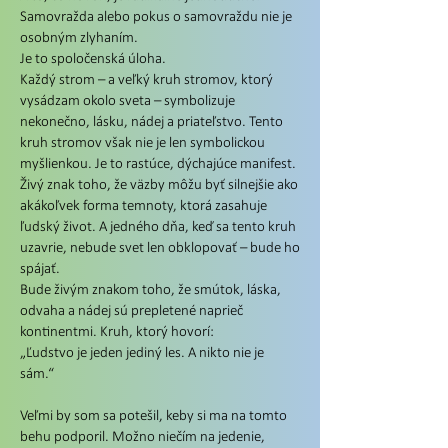
Samovražda alebo pokus o samovraždu nie je
osobným zlyhaním.
Je to spoločenská úloha.
Každý strom – a veľký kruh stromov, ktorý
vysádzam okolo sveta – symbolizuje
nekonečno, lásku, nádej a priateľstvo. Tento
kruh stromov však nie je len symbolickou
myšlienkou. Je to rastúce, dýchajúce manifest.
Živý znak toho, že väzby môžu byť silnejšie ako
akákoľvek forma temnoty, ktorá zasahuje
ľudský život. A jedného dňa, keď sa tento kruh
uzavrie, nebude svet len obklopovať – bude ho
spájať.
Bude živým znakom toho, že smútok, láska,
odvaha a nádej sú prepletené naprieč
kontinentmi. Kruh, ktorý hovorí:
„Ľudstvo je jeden jediný les. A nikto nie je
sám.“
Veľmi by som sa potešil, keby si ma na tomto
behu podporil. Možno niečím na jedenie,