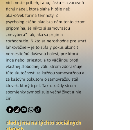
nich nesie príbeh, ranu, lásku – a zároveň
tichú nádej, ktorá siaha hlbšie než
akákoľvek forma temnoty. Z
psychologického hľadiska nám tento strom
pripomína, že nikto si samovraždu
„nevyberá“ tak, ako sa prijíma
rozhodnutie. Nikto sa nerozhodne pre smrť
ľahkovážne – je to zúfalý pokus ukončiť
neznesiteľnú duševnú bolesť, pre ktorú
inde nebol priestor, a to väčšinou proti
vlastnej slobodnej vôli. Strom zdôrazňuje
túto skutočnosť: za každou samovraždou a
za každým pokusom o samovraždu stál
človek, ktorý trpel. Takto každý strom
spomienky symbolizuje večný život a nie
čin.
sleduj ma na týchto sociálnych
sieťach