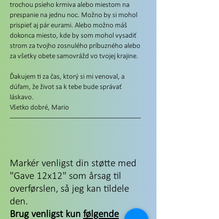
trochou psieho krmiva alebo miestom na
prespanie na jednu noc. Možno by si mohol
prispieť aj pár eurami. Alebo možno máš
dokonca miesto, kde by som mohol vysadiť
strom za tvojho zosnulého príbuzného alebo
za všetky obete samovrážd vo tvojej krajine.
Ďakujem ti za čas, ktorý si mi venoval, a
dúfam, že život sa k tebe bude správať
láskavo.
Všetko dobré, Mario
Markér venligst din støtte med
"Gave 12x12" som årsag til
overførslen, så jeg kan tildele
den.
Brug venligst kun
følgende