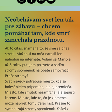
Neobehávam svet len tak
pre zábavu – chcem
pomáhať tam, kde smrť
zanechala prázdnotu.
Ak to čítaš, znamená to, že sme sa dnes
stretli. Možno si na mňa narazil len
náhodou na internete. Volám sa Mario a
už 8 rokov putujem po svete a sadím
stromy spomienok na obete samovrážd.
Prečo stromy?
Svet niekedy potrebuje miesto, kde sa
bolesť nielen pripomína, ale aj premieňa.
Miesto, kde smútok nezamrzne, ale zapustí
korene. Miesto, kde to, čo je zlomené,
môže napriek tomu ďalej rásť. Presne to
symbolizujú stromy spomienok. Každý z