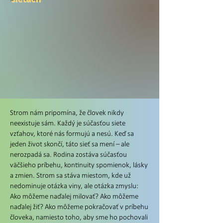
Strom nám pripomína, že človek nikdy
neexistuje sám. Každý je súčasťou siete
vzťahov, ktoré nás formujú a nesú. Keď sa
jeden život skončí, táto sieť sa mení – ale
nerozpadá sa. Rodina zostáva súčasťou
väčšieho príbehu, kontinuity spomienok, lásky
a zmien. Strom sa stáva miestom, kde už
nedominuje otázka viny, ale otázka zmyslu:
Ako môžeme naďalej milovať? Ako môžeme
naďalej žiť? Ako môžeme pokračovať v príbehu
človeka, namiesto toho, aby sme ho pochovali