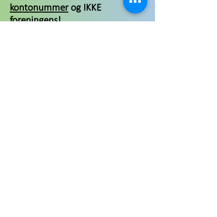
kontonummer
og IKKE
foreningens!
Da støtte til mit løb ikke er en
donation til den almennyttige
forening, men en skattegave til
mig for at støtte mit løb, kan
du ikke modtage en
donationskvittering.
Følgende
pengeoverførselsmuligheder er
tilgængelige:
Bankoverførsel:
C24 Bank - Mario Dieringer
BIC: DEFFDEFFXXX
_cc781905-5cde- 3194-